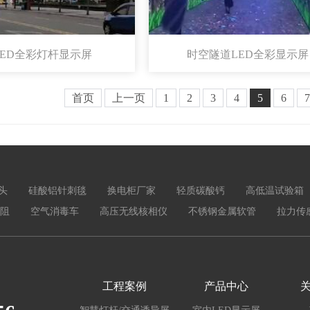
LED全彩灯杆显示屏
时空隧道LED全彩显示屏
首页
上一页
1
2
3
4
5
6
7
头
硅酸铝针刺毯
换电柜厂家
轻质碳酸钙
高低温试验箱
阻
空气消毒车
高压无线核相仪
不锈钢金属软管
拉力传
工程案例
产品中心