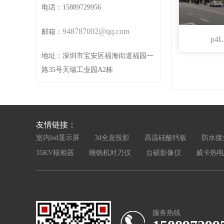
电话：15889729956
948787002@qq.com
邮箱：
p4
地址：深圳市宝安区福海街道福园一
路35号天瑞工业园A2栋
友情链接：
室内led显示屏
3d全息投影
高温硅酸钙板
防水接
35KV核相器
雕铣机对刀仪
台硕影像仪
威卡热电
服务热线