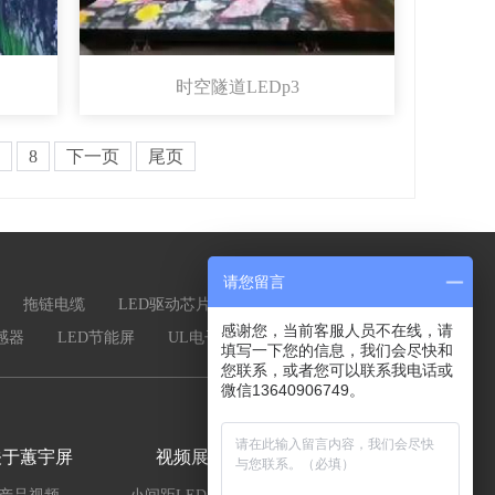
时空隧道LEDp3
8
下一页
尾页
请您留言
拖链电缆
LED驱动芯片
部队训练器材
感谢您，当前客服人员不在线，请
感器
LED节能屏
UL电子线
led显示屏厂家
填写一下您的信息，我们会尽快和
您联系，或者您可以联系我电话或
微信13640906749。
关于蕙宇屏
视频展示
新闻资讯