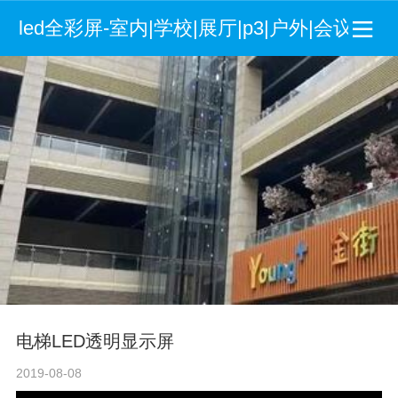
led全彩屏-室内|学校|展厅|p3|户外|会议室
电梯LED透明显示屏
2019-08-08