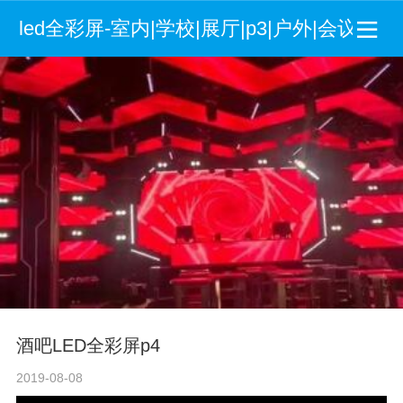
led全彩屏-室内|学校|展厅|p3|户外|会议室
酒吧LED全彩屏p4
2019-08-08